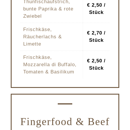
Thunfischaufstrich,
€ 2,50 /
bunte Paprika & rote
Stück
Zwiebel
Frischkäse,
€ 2,70 /
Räucherlachs &
Stück
Limette
Frischkäse,
€ 2,50 /
Mozzarella di Buffalo,
Stück
Tomaten & Basilikum
Fingerfood & Beef